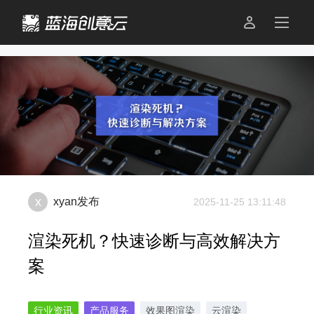

x
xyan
发布
2025-11-25 13:11:48
渲染死机？快速诊断与高效解决方
案
行业资讯
产品服务
效果图渲染
云渲染