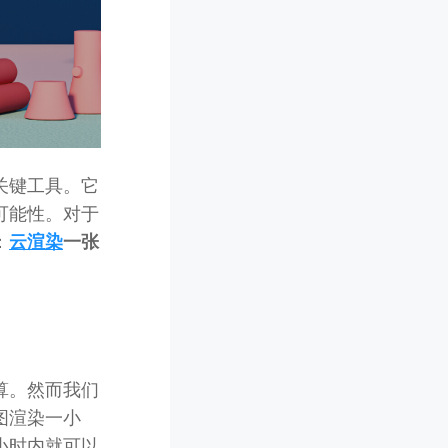
关键工具。它
可能性。对于
：
云渲染
一张
算。然而我们
图渲染一小
小时内就可以