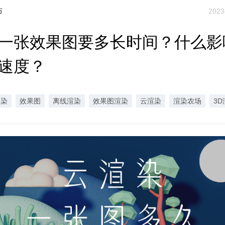
布
2023
一张效果图要多长时间？什么影
速度？
渲染
效果图
离线渲染
效果图渲染
云渲染
渲染农场
3D