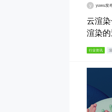
y
yuwu
发
云渲染
渲染的
行业资讯